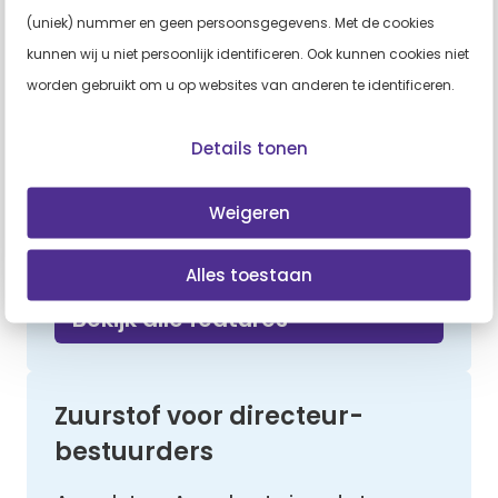
Anouk ten Arve, Expert
(uniek) nummer en geen persoonsgegevens. Met de cookies
Arbeid en Gezondheid, weet
kunnen wij u niet persoonlijk identificeren. Ook kunnen cookies niet
alles over vitaal werken,
worden gebruikt om u op websites van anderen te identificeren.
goed werkgeverschap en
een gezond
Details tonen
organisatieklimaat. Boek
haar voor een (online) lezing
Weigeren
of interactieve workshop.
Alles toestaan
Workshop, Algemeen
Bekijk alle features
Zuurstof voor directeur-
bestuurders